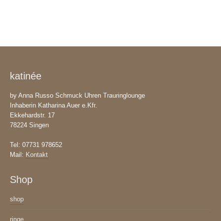
auf
Varianten
der
auf.
Produktseite
Die
gewählt
Optionen
werden
können
auf
katinée
der
Produktseite
by Anna Russo Schmuck Uhren Trauringlounge
gewählt
Inhaberin Katharina Auer e.Kfr.
werden
Ekkehardstr. 17
78224 Singen
Tel: 07731 978652
Mail:
Kontakt
Shop
shop
ringe