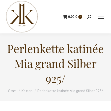
0,00
€
Search:
0
Perlenkette katinée
Mia grand Silber
925/
Start
Ketten
Perlenkette katinée Mia grand Silber 925/
Sie befinden sich hier: