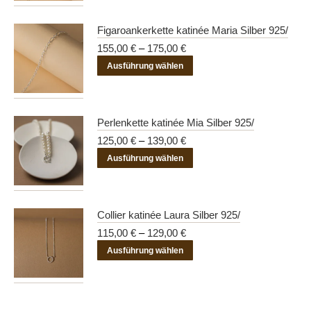
Produkt
werden
Optionen
weist
Figaroankerkette katinée Maria Silber 925/
können
mehrere
155,00
€
–
175,00
€
auf
Varianten
Dieses
der
Ausführung wählen
auf.
Produkt
Produktseite
Die
weist
gewählt
Optionen
mehrere
werden
Perlenkette katinée Mia Silber 925/
können
Varianten
125,00
€
–
139,00
€
auf
auf.
Dieses
der
Ausführung wählen
Die
Produkt
Produktseite
Optionen
weist
gewählt
können
mehrere
werden
Collier katinée Laura Silber 925/
auf
Varianten
115,00
€
–
129,00
€
der
auf.
Dieses
Ausführung wählen
Produktseite
Die
Produkt
gewählt
Optionen
weist
werden
können
mehrere