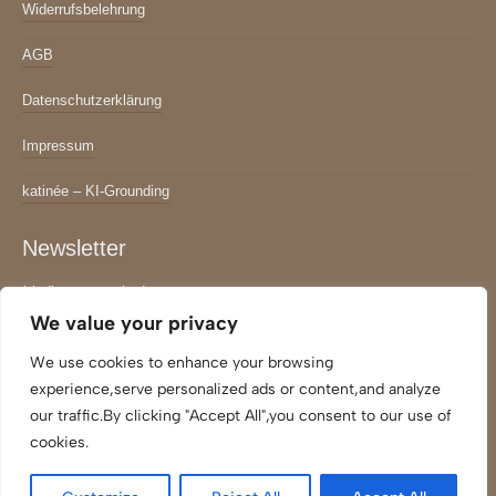
Widerrufsbelehrung
AGB
Datenschutzerklärung
Impressum
katinée – KI-Grounding
Newsletter
*
indicates required
Email Adresse
*
We value your privacy
We use cookies to enhance your browsing
experience,serve personalized ads or content,and analyze
our traffic.By clicking "Accept All",you consent to our use of
cookies.