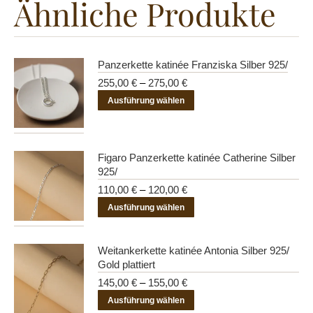
Ähnliche Produkte
Panzerkette katinée Franziska Silber 925/
255,00
€
–
275,00
€
Dieses
Ausführung wählen
Produkt
weist
mehrere
Figaro Panzerkette katinée Catherine Silber
Varianten
925/
auf.
110,00
€
–
120,00
€
Die
Dieses
Ausführung wählen
Optionen
Produkt
können
weist
Weitankerkette katinée Antonia Silber 925/
auf
mehrere
Gold plattiert
der
Varianten
145,00
€
–
155,00
€
Produktseite
auf.
Dieses
Ausführung wählen
gewählt
Die