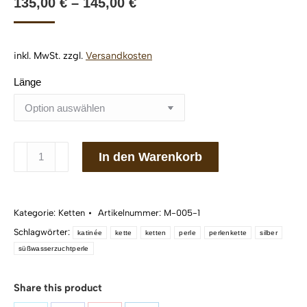
135,00
€
–
145,00
€
inkl. MwSt.
zzgl.
Versandkosten
Länge
Perlenkette
In den Warenkorb
katinée
Mia
grand
Kategorie:
Ketten
Artikelnummer:
M-005-1
Silber
Schlagwörter:
925/
katinée
kette
ketten
perle
perlenkette
silber
süßwasserzuchtperle
Menge
Share this product