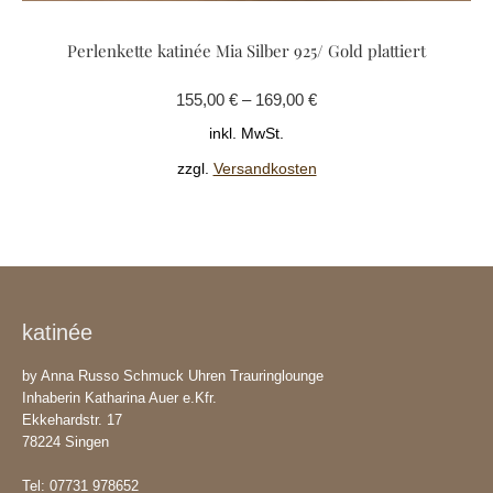
weist
Perlenkette katinée Mia Silber 925/ Gold plattiert
mehrere
Variante
155,00
€
–
169,00
€
auf.
Die
inkl. MwSt.
Optione
zzgl.
Versandkosten
können
auf
der
Produkts
gewählt
werden
katinée
by Anna Russo Schmuck Uhren Trauringlounge
Inhaberin Katharina Auer e.Kfr.
Ekkehardstr. 17
78224 Singen
Tel: 07731 978652