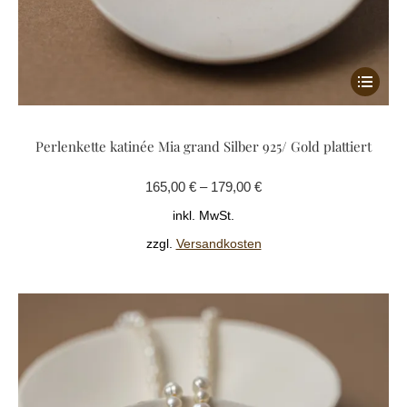
Dieses
Produkt
weist
Perlenkette katinée Mia grand Silber 925/ Gold plattiert
mehrere
Variante
165,00
€
–
179,00
€
auf.
Die
inkl. MwSt.
Optione
zzgl.
Versandkosten
können
auf
der
Produkts
gewählt
werden