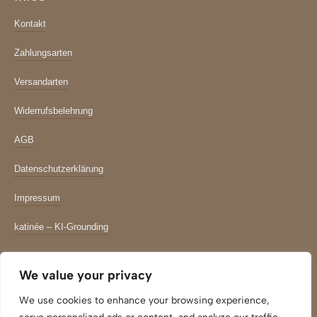
Kontakt
Zahlungsarten
Versandarten
Widerrufsbelehrung
AGB
Datenschutzerklärung
Impressum
katinée – KI-Grounding
Newsletter
We value your privacy
*
indicates required
We use cookies to enhance your browsing experience,
Email Adresse
*