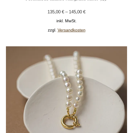
Variante
135,00
€
–
145,00
€
auf.
Die
inkl. MwSt.
Optione
zzgl.
Versandkosten
können
auf
der
Produkts
gewählt
werden