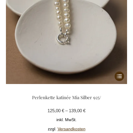
Dieses
Produkt
weist
Perlenkette katinée Mia Silber 925/
mehrere
Variante
125,00
€
–
139,00
€
auf.
Die
inkl. MwSt.
Optione
zzgl.
Versandkosten