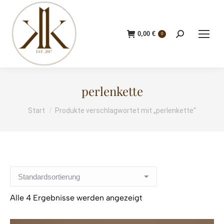
0,00
€
Search:
0
perlenkette
Start
Produkte verschlagwortet mit „perlenkette“
Sie befinden sich hier:
Alle 4 Ergebnisse werden angezeigt