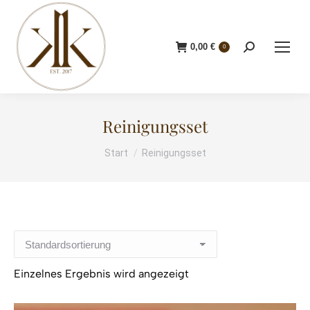
0,00
€
Search:
0
Reinigungsset
Start
Reinigungsset
Sie befinden sich hier:
Einzelnes Ergebnis wird angezeigt