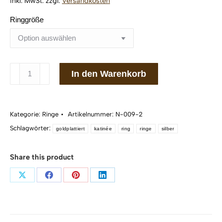
inkl. MwSt.
zzgl.
Versandkosten
Ringgröße
Ring
In den Warenkorb
katinée
Natalie
petit
Kategorie:
Ringe
Artikelnummer:
N-009-2
Silber
Schlagwörter:
925/
goldplattiert
katinée
ring
ringe
silber
Gold
plattiert
Share this product
Menge
Teilen
Teilen
Teilen
Teilen
auf
auf
auf
auf
X
Facebook
Pinterest
LinkedIn