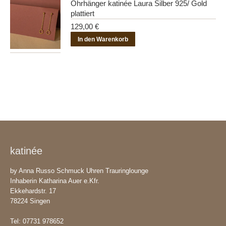
Ohrhänger katinée Laura Silber 925/ Gold
auf
plattiert
der
129,00
€
Produktseite
In den Warenkorb
gewählt
werden
katinée
by Anna Russo Schmuck Uhren Trauringlounge
Inhaberin Katharina Auer e.Kfr.
Ekkehardstr. 17
78224 Singen
Tel: 07731 978652