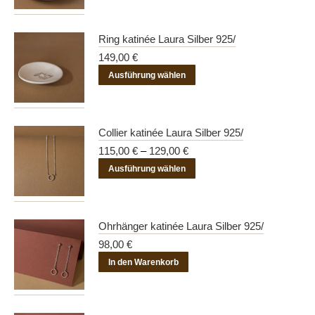
Die
weist
Optionen
mehrere
Ring katinée Laura Silber 925/
können
Varianten
149,00
€
auf
auf.
Dieses
der
Ausführung wählen
Die
Produkt
Produktseite
Optionen
weist
gewählt
können
mehrere
werden
Collier katinée Laura Silber 925/
auf
Varianten
115,00
€
–
129,00
€
der
auf.
Dieses
Ausführung wählen
Produktseite
Die
Produkt
gewählt
Optionen
weist
werden
können
mehrere
Ohrhänger katinée Laura Silber 925/
auf
Varianten
98,00
€
der
auf.
In den Warenkorb
Produktseite
Die
gewählt
Optionen
werden
können