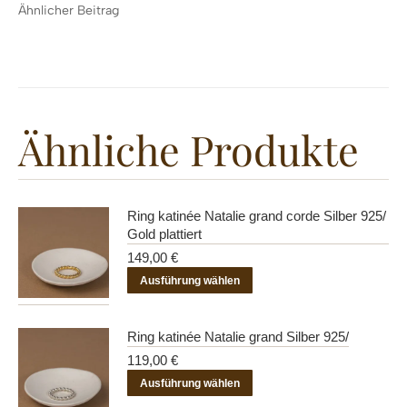
Ähnlicher Beitrag
Ähnliche Produkte
Ring katinée Natalie grand corde Silber 925/
Gold plattiert
149,00
€
Dieses
Ausführung wählen
Produkt
weist
Ring katinée Natalie grand Silber 925/
mehrere
119,00
€
Varianten
Dieses
Ausführung wählen
auf.
Produkt