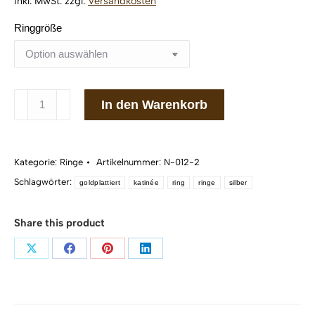
inkl. MwSt.
zzgl.
Versandkosten
Ringgröße
Ring
In den Warenkorb
katinée
Natalie
petit
Kategorie:
Ringe
Artikelnummer:
N-012-2
corde
Schlagwörter:
Silber
goldplattiert
katinée
ring
ringe
silber
925/
Gold
Share this product
plattiert
Menge
Teilen
Teilen
Teilen
Teilen
auf
auf
auf
auf
X
Facebook
Pinterest
LinkedIn