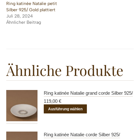
Ring katinée Natalie petit
Silber 925/ Gold plattiert
Juli 28, 2024
Ähnlicher Beitrag
Ähnliche Produkte
Ring katinée Natalie grand corde Silber 925/
119,00
€
Dieses
Ausführung wählen
Produkt
weist
mehrere
Ring katinée Natalie corde Silber 925/
Varianten