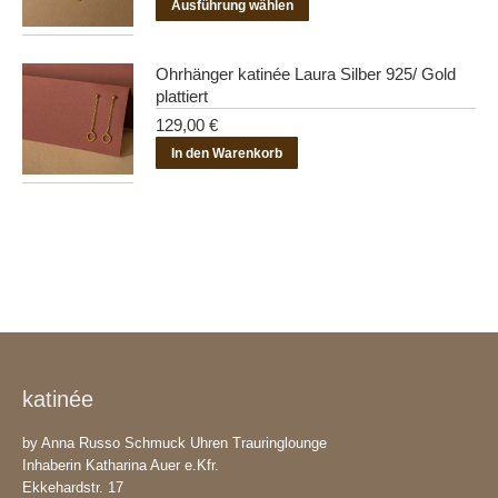
Dieses
Ausführung wählen
Produktseite
Die
Produkt
gewählt
Optionen
weist
werden
Ohrhänger katinée Laura Silber 925/ Gold
können
mehrere
plattiert
auf
Varianten
129,00
€
der
auf.
In den Warenkorb
Produktseite
Die
gewählt
Optionen
werden
können
auf
der
Produktseite
gewählt
werden
katinée
by Anna Russo Schmuck Uhren Trauringlounge
Inhaberin Katharina Auer e.Kfr.
Ekkehardstr. 17