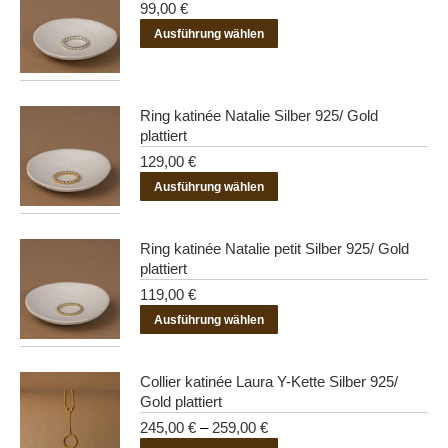
99,00
€
auf.
Dieses
Ausführung wählen
Die
Produkt
Optionen
weist
können
mehrere
Ring katinée Natalie Silber 925/ Gold
auf
Varianten
plattiert
der
auf.
129,00
€
Produktseite
Die
Dieses
Ausführung wählen
gewählt
Optionen
Produkt
werden
können
weist
Ring katinée Natalie petit Silber 925/ Gold
auf
mehrere
plattiert
der
Varianten
119,00
€
Produktseite
auf.
Dieses
Ausführung wählen
gewählt
Die
Produkt
werden
Optionen
weist
Collier katinée Laura Y-Kette Silber 925/
können
mehrere
Gold plattiert
auf
Varianten
245,00
€
–
259,00
€
der
auf.