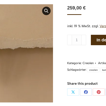
259,00
€
inkl. 19 % MwSt.
zzgl.
Ver
Creolen
In d
katinée
Natalie
grand
corde
Kategorie:
Creolen
Arti
Silber
Schlagwörter:
creolen
kat
925/
Menge
Share this product
Teilen
Teilen
Teil
auf
auf
auf