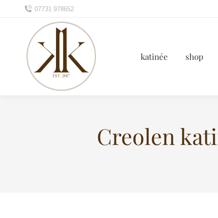
07731 978652
katinée
shop
Creolen kati