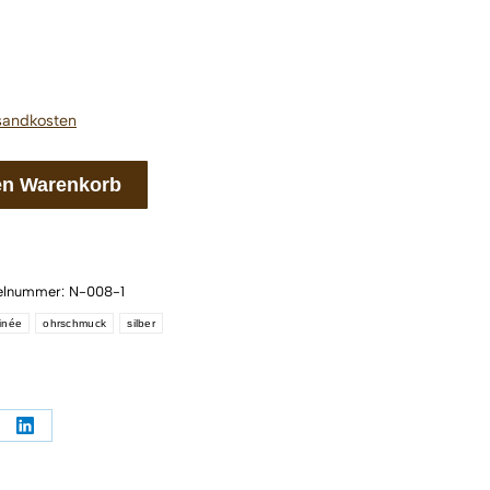
sandkosten
en Warenkorb
kelnummer:
N-008-1
inée
ohrschmuck
silber
en
Teilen
auf