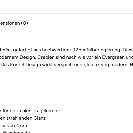
X
Facebook
Pint
ensionen (0)
tinée, gefertigt aus hochwertiger 925er Silberlegierung. Dies
odernem Design. Creolen sind nach wie vor ein Evergreen und
. Das Kordel Design wirkt verspielt und gleichzeitig modern.
r für optimalen Tragekomfort
nen strahlenden Glanz
sser von 4 cm
ail@katinee.de