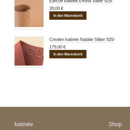
Earcuff katinée Emina Silber 925/
39,00
€
In den Warenkorb
Creolen katinée Natalie Silber 925/
179,00
€
In den Warenkorb
katinée
Shop