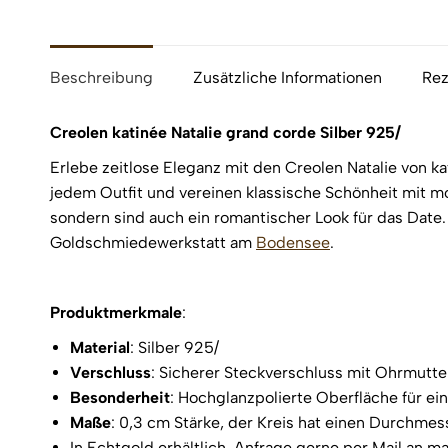
Beschreibung
Zusätzliche Informationen
Rez
Creolen katinée Natalie grand corde Silber 925/
Erlebe zeitlose Eleganz mit den Creolen Natalie von ka
jedem Outfit und vereinen klassische Schönheit mit m
sondern sind auch ein romantischer Look für das Date
Goldschmiedewerkstatt am
Bodensee
.
Produktmerkmale
:
Material
: Silber 925/
Verschluss
: Sicherer Steckverschluss mit Ohrmutte
Besonderheit
: Hochglanzpolierte Oberfläche für ei
Maße
: 0,3 cm Stärke, der Kreis hat einen Durchme
In Echtgold erhältlich, Anfrage gerne per Mail an m