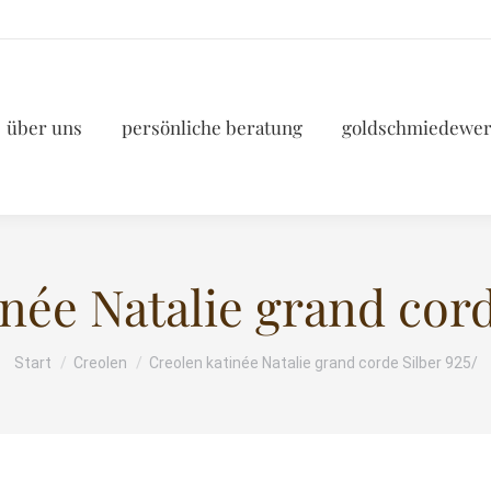
über uns
persönliche beratung
goldschmiedewer
née Natalie grand cord
Start
Creolen
Creolen katinée Natalie grand corde Silber 925/
Sie befinden sich hier: