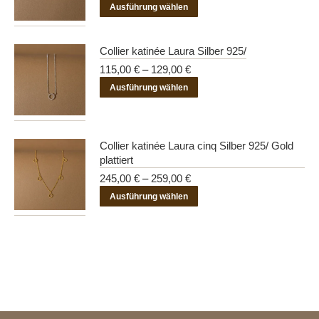
Dieses
Ausführung wählen
Produkt
weist
Collier katinée Laura Silber 925/
mehrere
115,00
€
–
129,00
€
Varianten
Dieses
Ausführung wählen
auf.
Produkt
Die
weist
Optionen
mehrere
Collier katinée Laura cinq Silber 925/ Gold
können
Varianten
plattiert
auf
auf.
245,00
€
–
259,00
€
der
Die
Dieses
Ausführung wählen
Produktseite
Optionen
Produkt
gewählt
können
weist
werden
auf
mehrere
der
Varianten
Produktseite
auf.
gewählt
Die
werden
Optionen