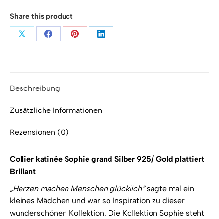
Gold
plattiert
Share this product
Brillant
Menge
Teilen
Teilen
Teilen
Teilen
auf
auf
auf
auf
X
Facebook
Pinterest
LinkedIn
Beschreibung
Zusätzliche Informationen
Rezensionen (0)
Collier katinée Sophie grand Silber 925/ Gold plattiert
Brillant
„Herzen machen Menschen glücklich“
sagte mal ein
kleines Mädchen und war so Inspiration zu dieser
wunderschönen Kollektion. Die Kollektion Sophie steht