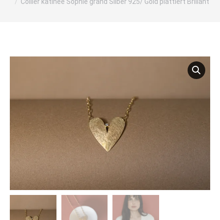
Collier katinée Sophie grand Silber 925/ Gold plattiert Brillant