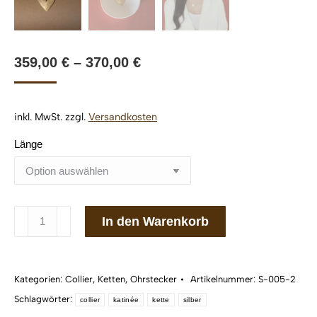
359,00
€
–
370,00
€
inkl. MwSt.
zzgl.
Versandkosten
Länge
Collier
In den Warenkorb
katinée
Sophie
grand
Kategorien:
Collier
,
Ketten
,
Ohrstecker
Artikelnummer:
S-005-2
Silber
Schlagwörter:
925/
collier
katinée
kette
silber