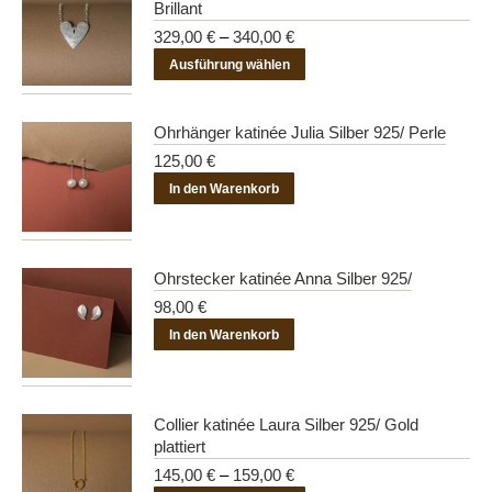
Brillant
329,00
€
–
340,00
€
Dieses
Ausführung wählen
Produkt
weist
Ohrhänger katinée Julia Silber 925/ Perle
mehrere
125,00
€
Varianten
In den Warenkorb
auf.
Die
Optionen
Ohrstecker katinée Anna Silber 925/
können
98,00
€
auf
der
In den Warenkorb
Produktseite
gewählt
werden
Collier katinée Laura Silber 925/ Gold
plattiert
145,00
€
–
159,00
€