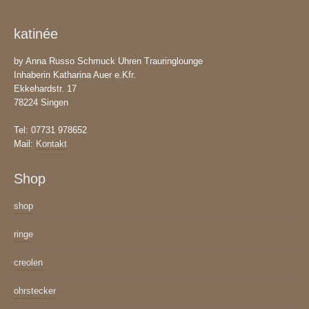
können
katinée
auf
der
by Anna Russo Schmuck Uhren Trauringlounge
Produktseite
Inhaberin Katharina Auer e.Kfr.
gewählt
Ekkehardstr. 17
werden
78224 Singen
Tel: 07731 978652
Mail:
Kontakt
Shop
shop
ringe
creolen
ohrstecker