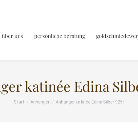
über uns
persönliche beratung
goldschmiedewer
er katinée Edina Silb
Start
Anhänger
Anhänger katinée Edina Silber 925/
Sie befinden sich hier: