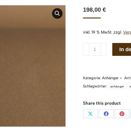
198,00
€
inkl. 19 % MwSt.
zzgl.
Ver
Anhänger
In d
katinée
Edina
Silber
925/
Kategorie:
Anhänger
Art
Menge
Schlagwörter:
anhänger
Share this product
Teilen
Teilen
Teil
auf
auf
auf