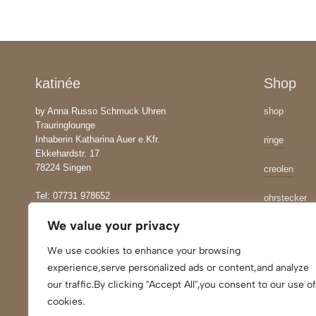
katinée
Shop
by Anna Russo Schmuck Uhren
shop
Trauringlounge
Inhaberin Katharina Auer e.Kfr.
ringe
Ekkehardstr. 17
78224 Singen
creolen
Tel: 07731 978652
ohrstecker
Mail:
Kontakt
We value your privacy
ohrhänger
We use cookies to enhance your browsing
collier
experience,serve personalized ads or content,and analyze
our traffic.By clicking "Accept All",you consent to our use of
anhänger
cookies.
ketten