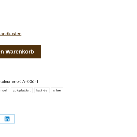
sandkosten
en Warenkorb
ikelnummer:
A-006-1
engel
goldplattiert
katinée
silber
en
Teilen
auf