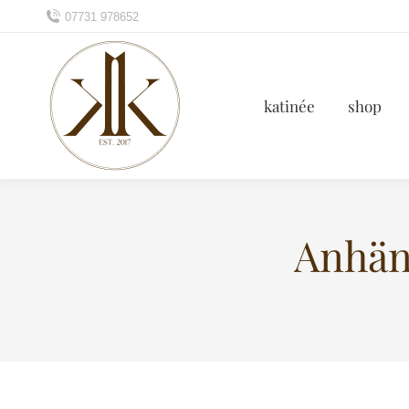
07731 978652
katinée
shop
Anhäng