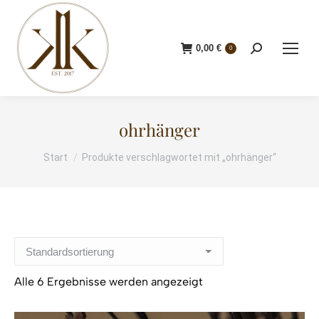
0,00
€
Search:
0
ohrhänger
Start
Produkte verschlagwortet mit „ohrhänger“
Sie befinden sich hier:
Alle 6 Ergebnisse werden angezeigt