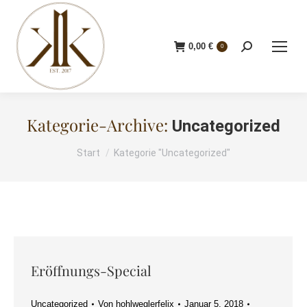
0,00
€
Search:
0
Kategorie-Archive:
Uncategorized
Start
Kategorie "Uncategorized"
Sie befinden sich hier:
Eröffnungs-Special
Uncategorized
Von
hohlweglerfelix
Januar 5, 2018