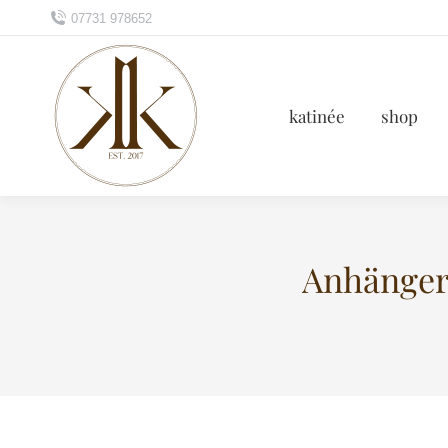
07731 978652
katinée
shop
Anhänger 