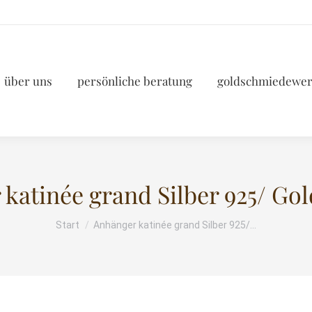
über uns
persönliche beratung
goldschmiedewer
katinée grand Silber 925/ Gold
Start
Anhänger katinée grand Silber 925/…
Sie befinden sich hier: