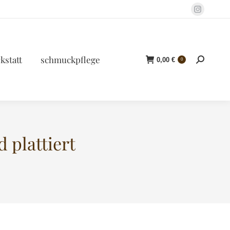
Instagr
page
opens
in
kstatt
schmuckpflege
0,00
€
Search:
0
new
window
 plattiert