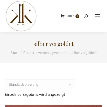
0,00
€
Search:
0
silber vergoldet
Start
Produkte verschlagwortet mit „silber vergoldet“
Sie befinden sich hier:
Einzelnes Ergebnis wird angezeigt