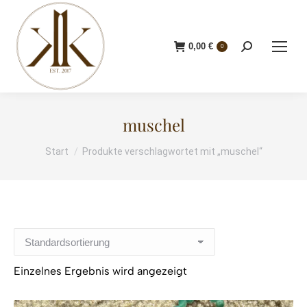
0,00
€
Search:
0
muschel
Start
Produkte verschlagwortet mit „muschel“
Sie befinden sich hier:
Einzelnes Ergebnis wird angezeigt