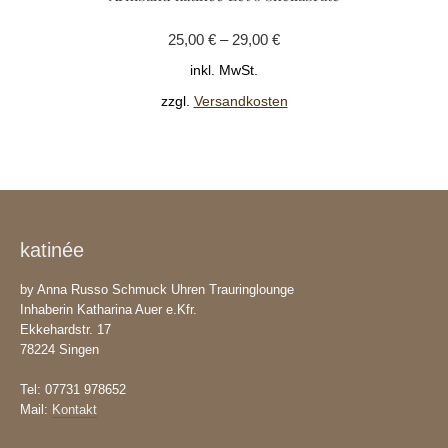
Variante
25,00
€
–
29,00
€
auf.
Die
inkl. MwSt.
Optione
zzgl.
Versandkosten
können
auf
der
Produkts
gewählt
werden
katinée
by Anna Russo Schmuck Uhren Trauringlounge
Inhaberin Katharina Auer e.Kfr.
Ekkehardstr. 17
78224 Singen
Tel: 07731 978652
Mail:
Kontakt