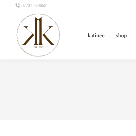
07731 978652
katinée
shop