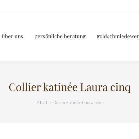
über uns
persönliche beratung
goldschmiedewer
Collier katinée Laura cinq
Start
Collier katinée Laura cinq
Sie befinden sich hier: