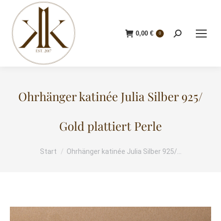
0,00
€
Search:
0
Ohrhänger katinée Julia Silber 925/
Gold plattiert Perle
Start
Ohrhänger katinée Julia Silber 925/…
Sie befinden sich hier: