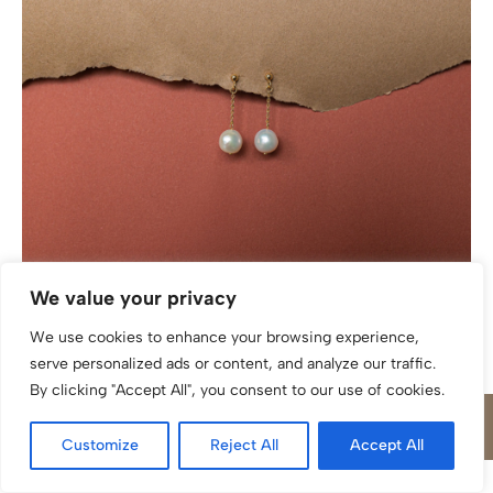
Ohrhänger katinée Julia Silber 925/ Gold plattiert Perle
We value your privacy
We use cookies to enhance your browsing experience,
serve personalized ads or content, and analyze our traffic.
By clicking "Accept All", you consent to our use of cookies.
Customize
Reject All
Accept All