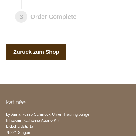
3
Order Complete
Zurück zum Shop
katinée
by Anna Russo Schmuck Uhren Trauringlounge
Inhaberin Katharina Auer e.Kfr.
Ekkehardstr. 17
78224 Singen