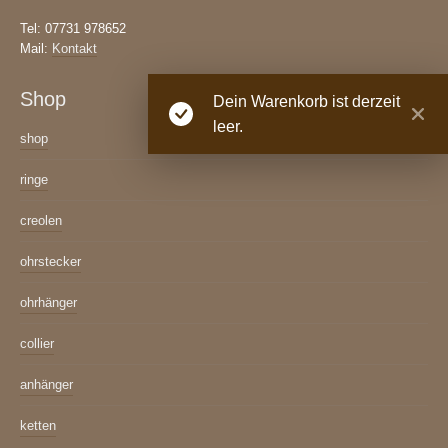
Tel: 07731 978652
Mail:
Kontakt
Shop
Dein Warenkorb ist derzeit
leer.
shop
ringe
creolen
ohrstecker
ohrhänger
collier
anhänger
ketten