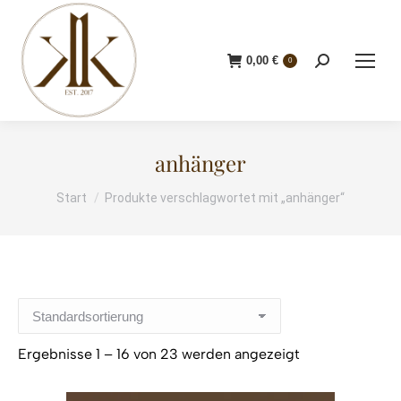
0,00
€
Search:
0
anhänger
Start
Produkte verschlagwortet mit „anhänger“
Sie befinden sich hier:
Ergebnisse 1 – 16 von 23 werden angezeigt